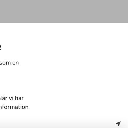
e
g som en
är vi har
information