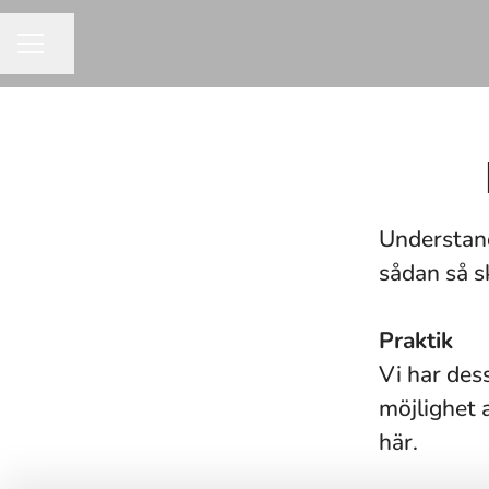
Dela sidan
KARRIÄRMENY
Understandi
sådan så s
Praktik
Vi har des
möjlighet 
här.