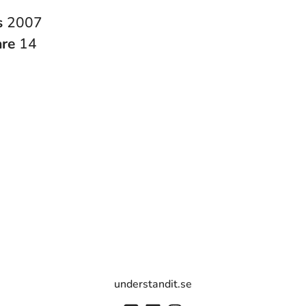
s
2007
are
14
understandit.se