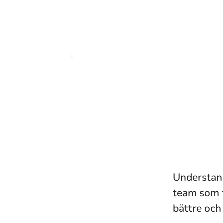
Understandi
team som t
bättre och 